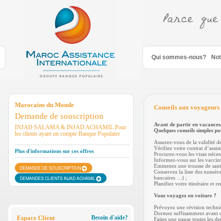
Saut au contenu
Qui sommes-nous?
Not
Marocains du Monde
Conseils aux voyageurs
Demande de souscription
Avant de partir en vacances
INJAD SALAMA & INJAD ACHAMIL Pour
Quelques conseils simples po
les clients ayant un compte Banque Populaire
Assurez-vous de la validité de
Vérifiez votre contrat d’assis
Plus d'informations sur ces offres
Procurez-vous les visas nécess
Informez-vous sur les vaccin
Emmenez une trousse de santé
DEMANDE DE SOUSCRIPTION
Conservez la liste des numéro
bancaires …) ;
DEMANDES CLIENTS INJAD ACHAMIL
Planifiez votre itinéraire et r
Vous voyagez en voiture ?
Prévoyez une révision techni
Dormez suffisamment avant de
Espace Client
Besoin d'aide?
Faites une pause toutes les d