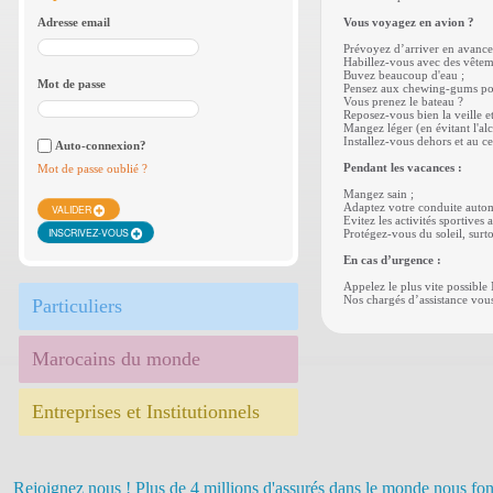
Adresse email
Vous voyagez en avion ?
Prévoyez d’arriver en avance à
Habillez-vous avec des vêteme
Buvez beaucoup d'eau ;
Mot de passe
Pensez aux chewing-gums pour 
Vous prenez le bateau ?
Reposez-vous bien la veille et
Mangez léger (en évitant l'alc
Installez-vous dehors et au ce
Auto-connexion?
Pendant les vacances :
Mot de passe oublié ?
Mangez sain ;
Adaptez votre conduite automo
VALIDER
Evitez les activités sportives
INSCRIVEZ-VOUS
Protégez-vous du soleil, surt
En cas d’urgence :
Appelez le plus vite possibl
Nos chargés d’assistance vous
Particuliers
Marocains du monde
Entreprises et Institutionnels
Rejoignez nous ! Plus de 4 millions d'assurés dans le monde nous fon