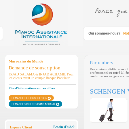
Saut au contenu
Qui sommes-nous?
Not
Marocains du Monde
Particuliers
Demande de souscription
Des contrats dédiés vous of
professionnel ou privé à l’ét
INJAD SALAMA & INJAD ACHAMIL Pour
conforme aux exigences consu
les clients ayant un compte Banque Populaire
Plus d'informations sur ces offres
SCHENGEN 
DEMANDE DE SOUSCRIPTION
DEMANDES CLIENTS INJAD ACHAMIL
Espace Client
Besoin d'aide?